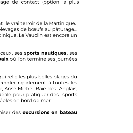
 page de
contact
(option la plus
le vrai terroir de la Martinique.
 élevages de bœufs au pâturage…
tinique
, Le Vauclin est encore un
ocaux
,
ses s
ports nautiques,
ses
paix
où l'on termine ses journées
i relie les plus belles plages du
accéder rapidement à toutes les
 Anse Michel, Baie des Anglais,
idéale pour pratiquer des sports
créoles en bord de mer.
aniser des
excursions en bateau