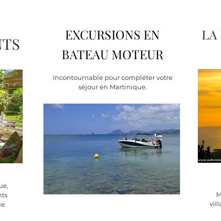
EXCURSIONS EN
LA
NTS
BATEAU MOTEUR
Incontournable pour compléter votre
séjour en Martinique.
ue,
M
nts
vil
e.