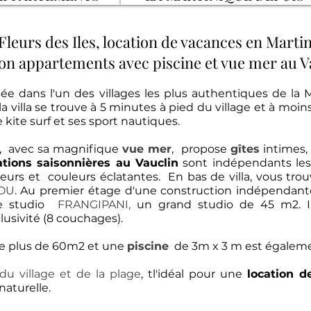
 Fleurs des Iles, location de vacances en Marti
ion appartements avec piscine et vue mer au V
uée dans l'un des
villages les plus authentiques
de la 
la villa se trouve à 5 minutes à pied du village et à moin
kite surf et ses sport nautiques.
, avec sa magnifique
vue mer
, propose
gîtes
intimes,
ations saisonnières au Vauclin
sont indépendants les
fleurs et couleurs éclatantes. En bas de villa, vous t
OU
.
Au premier étage d'une construction indépendante,
le studio
FRANGIPANI,
un grand studio de 45 m2. Il 
sivité (8 couchages).
e plus de 60m2 et une
piscine
de 3m x 3 m est égalemen
 village et de la plage
,
tl'idéal pour une
location d
naturelle.