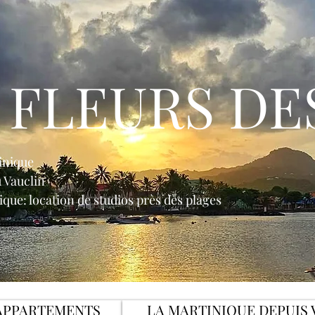
 FLEURS DE
inique
u Vauclin
que: location de studios près des plages
APPARTEMENTS
LA MARTINIQUE DEPUIS