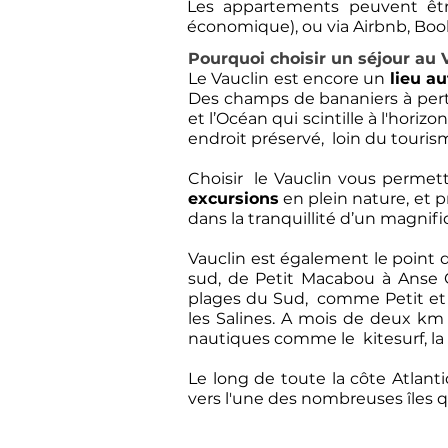
Les appartements peuvent êt
économique), ou via Airbnb, Book
Pourquoi choisir un séjour au 
Le Vauclin est encore un
lieu a
Des champs de bananiers à pert
et l’Océan qui scintille à l'hori
endroit préservé, loin du touri
Choisir le Vauclin vous permett
excursions
en plein nature, et 
dans la tranquillité d’un magnif
Vauclin est également le point 
sud, de Petit Macabou à Anse C
plages du Sud, comme Petit et 
les Salines. A mois de deux km 
nautiques comme le kitesurf, la 
Le long de toute la côte Atlant
vers l'une des nombreuses îles qu