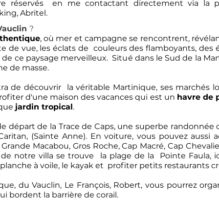
re réservés en me contactant directement via la
ing, Abritel.
Vauclin
?
uthentique
, où mer et campagne se rencontrent, révélant 
e de vue, les éclats de couleurs des flamboyants, des
zon de ce paysage merveilleux. Situé dans le
Sud de la Mar
sme de masse.
ra de découvrir la véritable Martinique, ses
marchés l
profiter d'une maison des vacances qui est un
havre de 
ique
jardin tropical
.
de départ de la
Trace de Caps
, une superbe randonnée qu
aritan, (Sainte Anne). En voiture, vous pouvez aussi 
Grande Macabou, Gros Roche, Cap Macré, Cap Chevalier,
de notre villa se trouve la plage de la Pointe Faula, 
planche à voile, le kayak et profiter petits restaurants 
ique, du Vauclin, Le François, Robert, vous pourrez org
i bordent la barrière de corail.